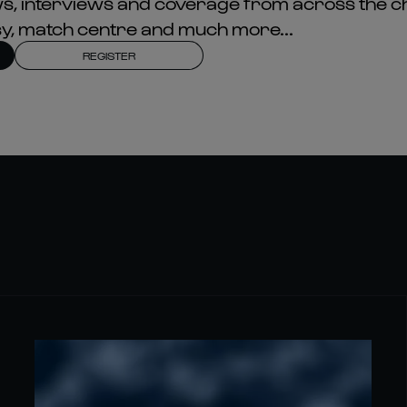
news, interviews and coverage from across the c
asy, match centre and much more...
REGISTER