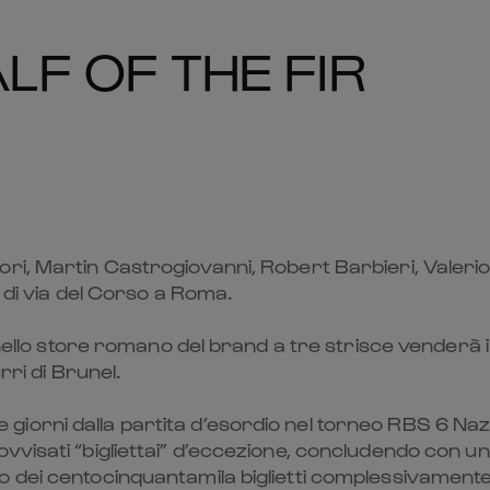
LF OF THE FIR
Gori, Martin Castrogiovanni, Robert Barbieri, Val
e di via del Corso a Roma.
nello store romano del brand a tre strisce venderà i b
rri di Brunel.
 tre giorni dalla partita d’esordio nel torneo RBS 6 Na
visati “bigliettai” d’eccezione, concludendo con una
ei centocinquantamila biglietti complessivamente stac