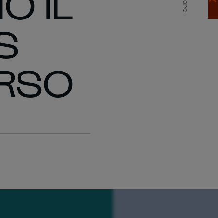
O IL
Share
S
ORSO