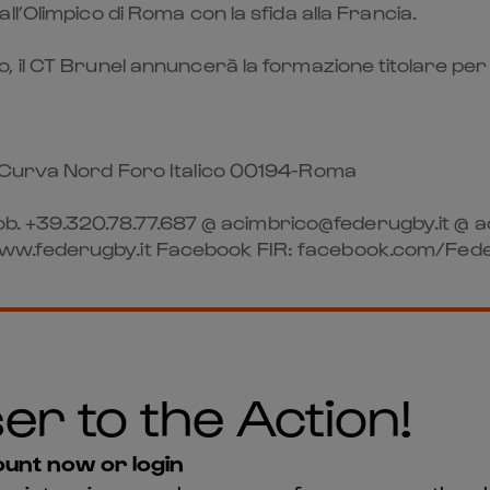
l’Olimpico di Roma con la sfida alla Francia.
il CT Brunel annuncerà la formazione titolare per il
– Curva Nord Foro Italico 00194-Roma
87 mob. +39.320.78.77.687 @ acimbrico@federugby.i
www.federugby.it Facebook FIR: facebook.com/Fe
er to the Action!
unt now or login