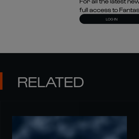
For all the latest 
full access to Fant
LOG IN
RELATED