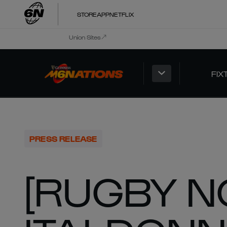
STORE
APP
NETFLIX
Union Sites
FIX
PRESS RELEASE
[RUGBY NO