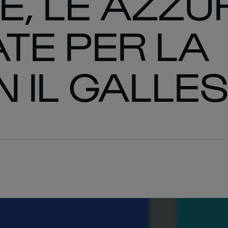
E, LE AZZU
TE PER LA
 IL GALLE