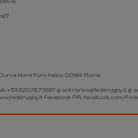
adova)
a)?
– Curva Nord Foro Italico 00194-Roma
87 mob. +39.320.78.77.687 @ acimbrico@federugby.i
www.federugby.it Facebook FIR: facebook.com/Fe