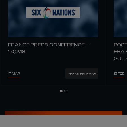
FRANCE PRESS CONFERENCE –
POST
17.03.16
FRA 
GUIL
17 MAR
13 FEB
PRESS RELEASE