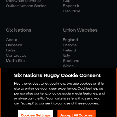
U6N Championship
App
Quilter Nations Series
Report It
Discipline
Six Nations
Union Websites
About
England
Careers
France
FAQs
Ireland
Contact Us
Italy
Media Site
Scotland
Wales
Six Nations Rugby Cookie Consent
Hey there! Just to let you know, we use cookies on this
site to enhance your user experience. Cookies help us
personalise content, provide social media features, and
analyse our traffic. Your data is safe with us and you
Media Site
Terms And Conditions
Privacy Policy
can 'accept' to consent to our use of these cookies.
Cookie Policy
Social And Digital Community Policy
Cookies Settings
Accept All Cookies