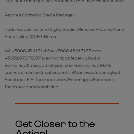
*è/è stato membro dell’Accademia FIR “Ivan Francescato”
Andrea Cimbrico Media Manager
Federazione Italiana Rugby Stadio Olimpico – Curva Nord
Foro Italico 00194-Roma
tel. +39.06.45.21.31.14 fax +39.06.45.21.31.87 mob.
+39.320.78.77.687 @ acimbrico@federugby.it @
acimbrico@mac.com Skype: andreacimbrico MSN:
andrea.cimbrico@fastwebnet.it Web: www.federugby.it
Facebook FIR: facebook.com/Federugby Facebook:
facebook.com/acimbrico
Get Closer to the
Action!