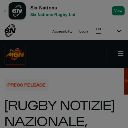
Six Nations
✕
View
Six Nations Rugby Ltd
EN
Accessibility
Log In
PRESS RELEASE
[RUGBY NOTIZIE]
NAZIONALE,