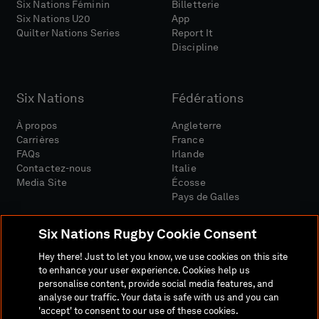
Six Nations Féminin
Billetterie
Six Nations U20
App
Quilter Nations Series
Report It
Discipline
Six Nations
Fédérations
À propos
Angleterre
Carrières
France
FAQs
Irlande
Contactez-nous
Italie
Media Site
Écosse
Pays de Galles
Six Nations Rugby Cookie Consent
Hey there! Just to let you know, we use cookies on this site
to enhance your user experience. Cookies help us
personalise content, provide social media features, and
Site Média
Conditions Générales
analyse our traffic. Your data is safe with us and you can
Politique De Confidentialité
Politique De Cookies
'accept' to consent to our use of these cookies.
Politique Sociale Et Numérique