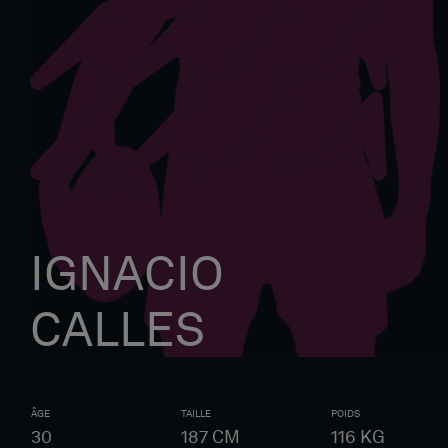
IGNACIO
CALLES
ÂGE
TAILLE
POIDS
30
187
CM
116
KG