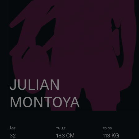
JULIAN
MONTOYA
ÂGE
TAILLE
POIDS
32
183
CM
113
KG