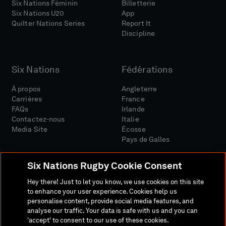
Six Nations Féminin
Billetterie
Six Nations U20
App
Quilter Nations Series
Report It
Discipline
Six Nations
Fédérations
À propos
Angleterre
Carrières
France
FAQs
Irlande
Contactez-nous
Italie
Media Site
Écosse
Pays de Galles
Six Nations Rugby Cookie Consent
Hey there! Just to let you know, we use cookies on this site
to enhance your user experience. Cookies help us
personalise content, provide social media features, and
Site Média
Conditions Générales
analyse our traffic. Your data is safe with us and you can
Politique De Confidentialité
Politique De Cookies
'accept' to consent to our use of these cookies.
Politique Sociale Et Numérique