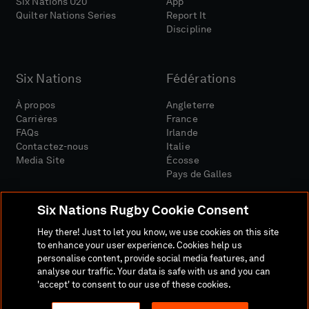
Six Nations U20
App
Quilter Nations Series
Report It
Discipline
Six Nations
Fédérations
À propos
Angleterre
Carrières
France
FAQs
Irlande
Contactez-nous
Italie
Media Site
Écosse
Pays de Galles
Six Nations Rugby Cookie Consent
Hey there! Just to let you know, we use cookies on this site
to enhance your user experience. Cookies help us
personalise content, provide social media features, and
Site Média
Conditions Générales
analyse our traffic. Your data is safe with us and you can
Politique De Confidentialité
Politique De Cookies
'accept' to consent to our use of these cookies.
Politique Sociale Et Numérique