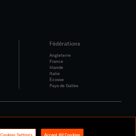
Fédérations
Angleterre
France
Irlande
Italie
Écosse
Pays de Galles
ique Sociale Et Numérique
Cookies Settings
Accept All Cookies