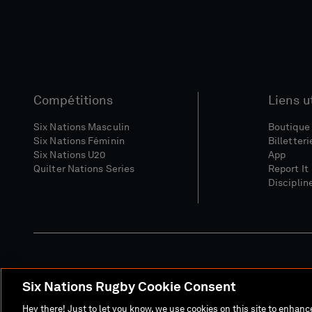
Compétitions
Liens u
Six Nations Masculin
Boutique 
Six Nations Féminin
Billetteri
Six Nations U20
App
Quilter Nations Series
Report It
Disciplin
Six Nations Rugby Cookie Consent
Site Média
Conditions Gé
Hey there! Just to let you know, we use cookies on this site to enhan