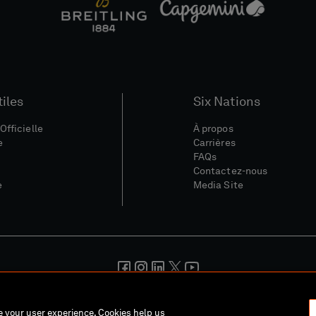
tiles
Six Nations
Officielle
À propos
e
Carrières
FAQs
Contactez-nous
e
Media Site
nérales
Politique De Confidentialité
Politique De Cookies
Polit
ce your user experience. Cookies help us