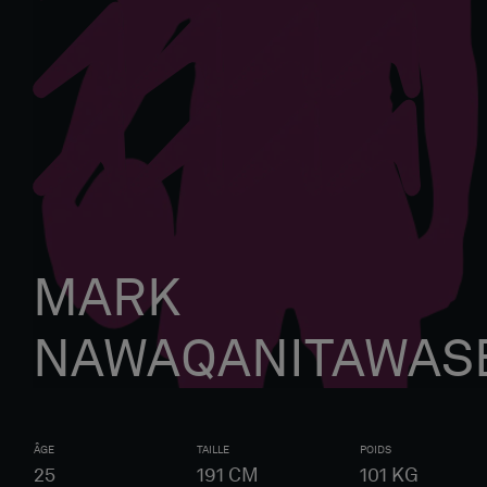
MARK
NAWAQANITAWAS
ÂGE
TAILLE
POIDS
25
191
CM
101
KG