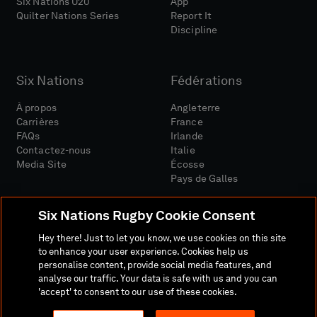
Six Nations U20
App
Quilter Nations Series
Report It
Discipline
Six Nations
Fédérations
À propos
Angleterre
Carrières
France
FAQs
Irlande
Contactez-nous
Italie
Media Site
Écosse
Pays de Galles
Six Nations Rugby Cookie Consent
Hey there! Just to let you know, we use cookies on this site
to enhance your user experience. Cookies help us
personalise content, provide social media features, and
Site Média
Conditions Générales
analyse our traffic. Your data is safe with us and you can
Politique De Confidentialité
Politique De Cookies
'accept' to consent to our use of these cookies.
Politique Sociale Et Numérique