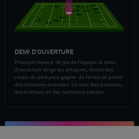
DEMI D'OUVERTURE
Principal meneur de jeu de l'équipe, le demi
d'ouverture dirige les attaques, donne des
coups de pied pour gagner du terrain et prend
des décisions cruciales. Ce sont des passeurs,
des botteurs et des tacticiens habiles.