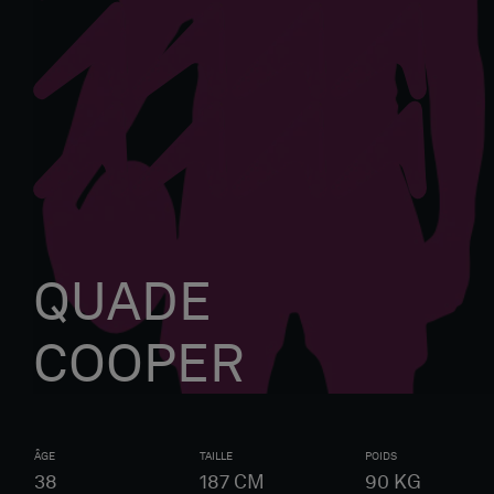
QUADE
COOPER
ÂGE
TAILLE
POIDS
38
187
CM
90
KG