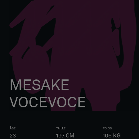
MESAKE
VOCEVOCE
ÂGE
TAILLE
POIDS
23
197
CM
106
KG