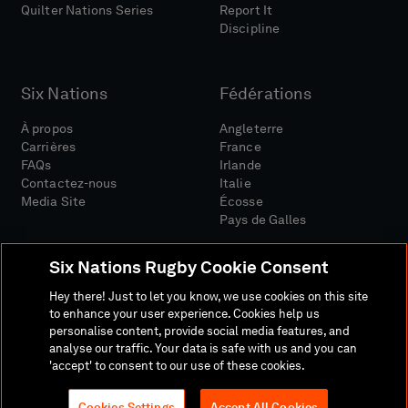
Quilter Nations Series
Report It
Discipline
Six Nations
Fédérations
À propos
Angleterre
Carrières
France
FAQs
Irlande
Contactez-nous
Italie
Media Site
Écosse
Pays de Galles
Six Nations Rugby Cookie Consent
Hey there! Just to let you know, we use cookies on this site
to enhance your user experience. Cookies help us
personalise content, provide social media features, and
Site Média
Conditions Générales
analyse our traffic. Your data is safe with us and you can
Politique De Confidentialité
Politique De Cookies
'accept' to consent to our use of these cookies.
Politique Sociale Et Numérique
Cookies Settings
Accept All Cookies