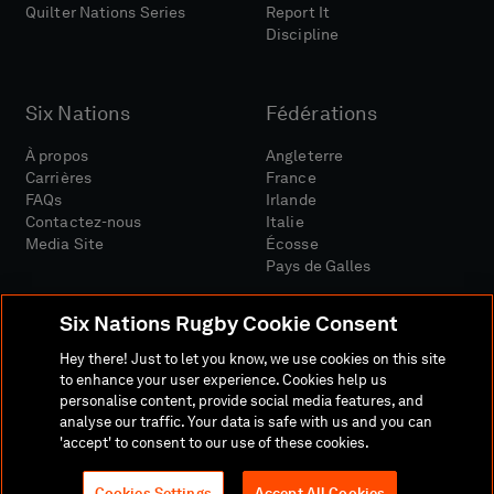
Quilter Nations Series
Report It
Discipline
Six Nations
Fédérations
À propos
Angleterre
Carrières
France
FAQs
Irlande
Contactez-nous
Italie
Media Site
Écosse
Pays de Galles
Six Nations Rugby Cookie Consent
Hey there! Just to let you know, we use cookies on this site
to enhance your user experience. Cookies help us
personalise content, provide social media features, and
Site Média
Conditions Générales
analyse our traffic. Your data is safe with us and you can
Politique De Confidentialité
Politique De Cookies
'accept' to consent to our use of these cookies.
Politique Sociale Et Numérique
Cookies Settings
Accept All Cookies