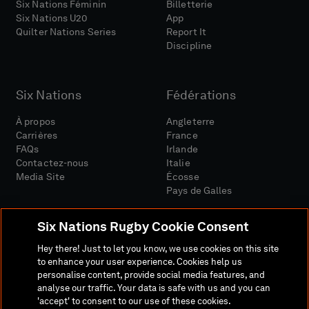
Six Nations Féminin
Billetterie
Six Nations U20
App
Quilter Nations Series
Report It
Discipline
Six Nations
Fédérations
À propos
Angleterre
Carrières
France
FAQs
Irlande
Contactez-nous
Italie
Media Site
Écosse
Pays de Galles
Six Nations Rugby Cookie Consent
Hey there! Just to let you know, we use cookies on this site
to enhance your user experience. Cookies help us
personalise content, provide social media features, and
Site Média
Conditions Générales
analyse our traffic. Your data is safe with us and you can
Politique De Confidentialité
Politique De Cookies
'accept' to consent to our use of these cookies.
Politique Sociale Et Numérique