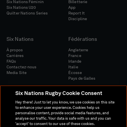
Six Nations Féminin
Billetterie
Six Nations U20
App
Quilter Nations Series
Report It
Discipline
Six Nations
Fédérations
À propos
Angleterre
Carrières
France
FAQs
Irlande
Contactez-nous
Italie
Media Site
Écosse
Pays de Galles
Six Nations Rugby Cookie Consent
Hey there! Just to let you know, we use cookies on this site
to enhance your user experience. Cookies help us
personalise content, provide social media features, and
Site Média
Conditions Générales
analyse our traffic. Your data is safe with us and you can
Politique De Confidentialité
Politique De Cookies
'accept' to consent to our use of these cookies.
Politique Sociale Et Numérique