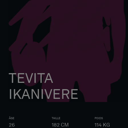
TEVITA
IKANIVERE
ÂGE
TAILLE
POIDS
26
182
CM
114
KG