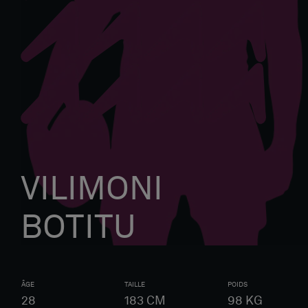
VILIMONI
BOTITU
ÂGE
TAILLE
POIDS
28
183
CM
98
KG