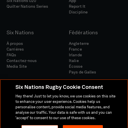
Six Nations U20
App
Quilter Nations Series
Report It
Discipline
Six Nations
Fédérations
À propos
Angleterre
Carrières
France
FAQs
Irlande
Contactez-nous
Italie
Media Site
Écosse
Pays de Galles
Six Nations Rugby Cookie Consent
Hey there! Just to let you know, we use cookies on this site
to enhance your user experience. Cookies help us
personalise content, provide social media features, and
Site Média
Conditions Générales
analyse our traffic. Your data is safe with us and you can
Politique De Confidentialité
Politique De Cookies
'accept' to consent to our use of these cookies.
Politique Sociale Et Numérique