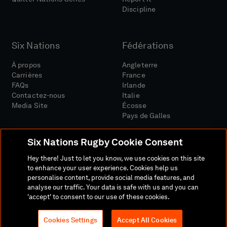
Discipline
Six Nations
Fédérations
À propos
Angleterre
Carrières
France
FAQs
Irlande
Contactez-nous
Italie
Media Site
Écosse
Pays de Galles
Six Nations Rugby Cookie Consent
Hey there! Just to let you know, we use cookies on this site
to enhance your user experience. Cookies help us
personalise content, provide social media features, and
Site Média
Conditions Générales
analyse our traffic. Your data is safe with us and you can
Politique De Confidentialité
Politique De Cookies
'accept' to consent to our use of these cookies.
Politique Sociale Et Numérique
Cookies Settings
Accept All Cookies
© 2026 SIX NATIONS RUGBY LTD