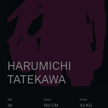
HARUMICHI
TATEKAWA
ÂGE
TAILLE
POIDS
36
180
CM
93
KG