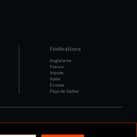
Fédérations
Angleterre
France
Irlande
Italie
Écosse
Pays de Galles
ique Sociale Et Numérique