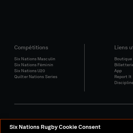
Compétitions
Liens u
Six Nations Masculin
Boutique 
Six Nations Féminin
Billetteri
Six Nations U20
App
Quilter Nations Series
Report It
Disciplin
Six Nations Rugby Cookie Consent
Site Média
Conditions Gé