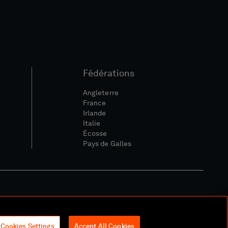
Fédérations
Angleterre
France
Irlande
Italie
Écosse
Pays de Galles
ique Sociale Et Numérique
Cookies Settings
Accept All Cookies