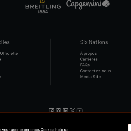
tiles
Six Nations
Officielle
À propos
e
Carrières
FAQs
Contactez-nous
e
Media Site
nérales
Politique De Confidentialité
Politique De Cookies
Polit
ce your user experience. Cookies help us