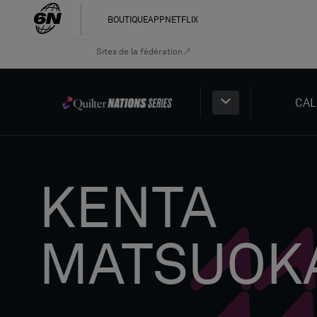
BOUTIQUE
APP
NETFLIX
Sites de la fédération
CAL
KENTA
MATSUOK