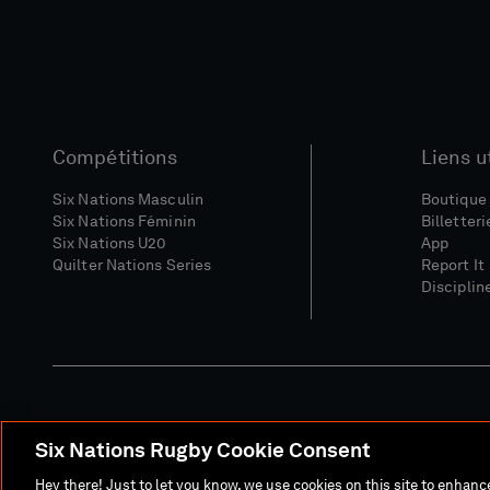
Compétitions
Liens u
Six Nations Masculin
Boutique 
Six Nations Féminin
Billetteri
Six Nations U20
App
Quilter Nations Series
Report It
Disciplin
Six Nations Rugby Cookie Consent
Site Média
Conditions Gé
Hey there! Just to let you know, we use cookies on this site to enhan