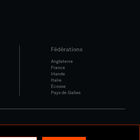
Fédérations
Angleterre
France
Irlande
Italie
Écosse
Pays de Galles
ique Sociale Et Numérique