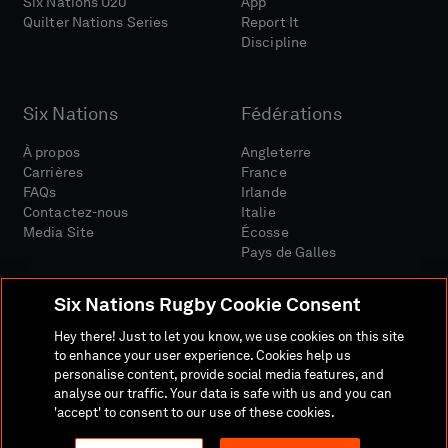
Six Nations U20
App
Quilter Nations Series
Report It
Discipline
Six Nations
Fédérations
À propos
Angleterre
Carrières
France
FAQs
Irlande
Contactez-nous
Italie
Media Site
Écosse
Pays de Galles
Six Nations Rugby Cookie Consent
Hey there! Just to let you know, we use cookies on this site
to enhance your user experience. Cookies help us
personalise content, provide social media features, and
Site Média
Conditions Générales
analyse our traffic. Your data is safe with us and you can
Politique De Confidentialité
Politique De Cookies
'accept' to consent to our use of these cookies.
Politique Sociale Et Numérique