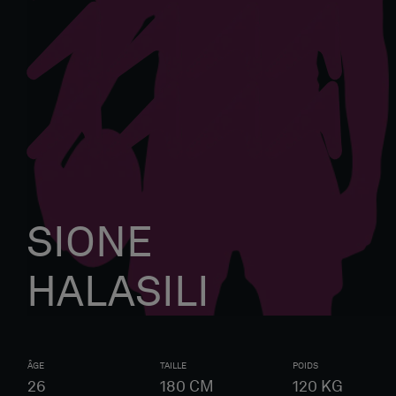
SIONE
HALASILI
ÂGE
TAILLE
POIDS
26
180
CM
120
KG