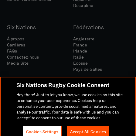
Discipline
Six Nations
Fédérations
À propos
Angleterre
Carrières
France
FAQs
Irlande
Contactez-nous
Italie
Media Site
Écosse
Pays de Galles
Six Nations Rugby Cookie Consent
Hey there! Just to let you know, we use cookies on this site
to enhance your user experience. Cookies help us
personalise content, provide social media features, and
Site Média
Conditions Générales
analyse our traffic. Your data is safe with us and you can
Politique De Confidentialité
Politique De Cookies
'accept' to consent to our use of these cookies.
Politique Sociale Et Numérique
Cookies Settings
Accept All Cookies
© 2026 SIX NATIONS RUGBY LTD