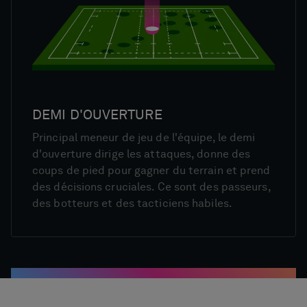
DEMI D'OUVERTURE
Principal meneur de jeu de l'équipe, le demi
d'ouverture dirige les attaques, donne des
coups de pied pour gagner du terrain et prend
des décisions cruciales. Ce sont des passeurs,
des botteurs et des tacticiens habiles.