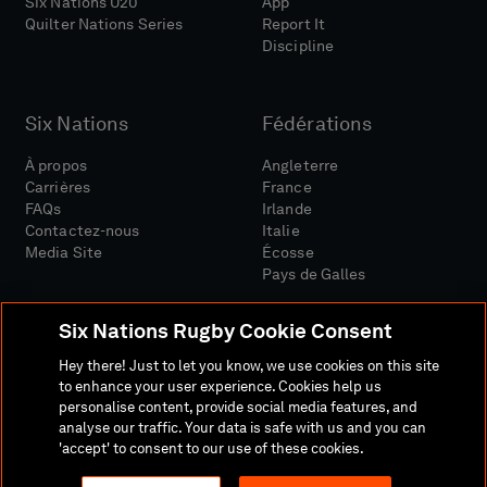
Six Nations U20
App
Quilter Nations Series
Report It
Discipline
Six Nations
Fédérations
À propos
Angleterre
Carrières
France
FAQs
Irlande
Contactez-nous
Italie
Media Site
Écosse
Pays de Galles
Six Nations Rugby Cookie Consent
Hey there! Just to let you know, we use cookies on this site
to enhance your user experience. Cookies help us
personalise content, provide social media features, and
Site Média
Conditions Générales
analyse our traffic. Your data is safe with us and you can
Politique De Confidentialité
Politique De Cookies
'accept' to consent to our use of these cookies.
Politique Sociale Et Numérique