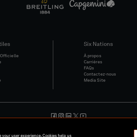
tiles
Six Nations
Officielle
À propos
e
Carrières
FAQs
Contactez-nous
e
Media Site
nérales
Politique De Confidentialité
Politique De Cookies
Polit
ce your user experience. Cookies help us