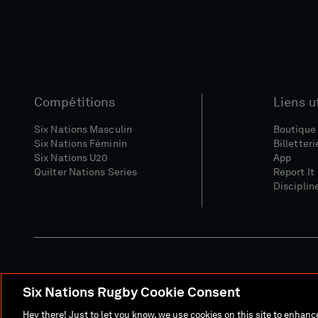
Compétitions
Liens u
Six Nations Masculin
Boutique 
Six Nations Féminin
Billetteri
Six Nations U20
App
Quilter Nations Series
Report It
Disciplin
Six Nations Rugby Cookie Consent
Site Média
Conditions Gé
Hey there! Just to let you know, we use cookies on this site to enhan