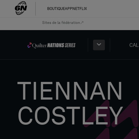
BOUTIQUE
APP
NETFLIX
Sites de la fédération
CAL
TIENNAN
COSTLEY