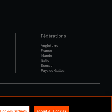
Fédérations
Angleterre
France
Irlande
Italie
Écosse
Pays de Galles
ique Sociale Et Numérique
Cookies Settings
Accept All Cookies