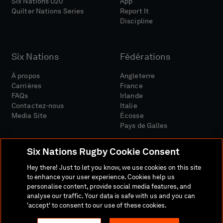
Six Nations U20
App
Quilter Nations Series
Report It
Discipline
Six Nations
Fédérations
À propos
Angleterre
Carrières
France
FAQs
Irlande
Contactez-nous
Italie
Media Site
Écosse
Pays de Galles
Six Nations Rugby Cookie Consent
Hey there! Just to let you know, we use cookies on this site
to enhance your user experience. Cookies help us
personalise content, provide social media features, and
Site Média
Conditions Générales
analyse our traffic. Your data is safe with us and you can
Politique De Confidentialité
Politique De Cookies
'accept' to consent to our use of these cookies.
Politique Sociale Et Numérique