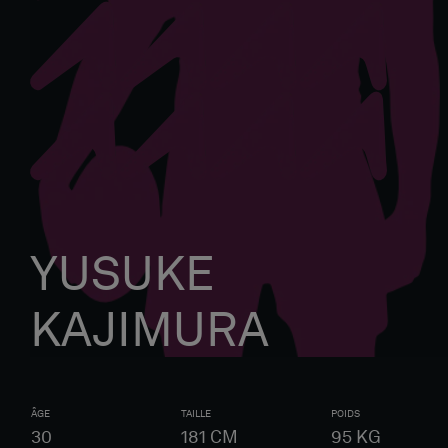
YUSUKE
KAJIMURA
ÂGE
TAILLE
POIDS
30
181
CM
95
KG