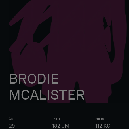
BRODIE
MCALISTER
ÂGE
TAILLE
POIDS
29
182
CM
112
KG