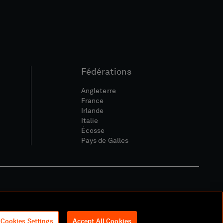
Fédérations
Angleterre
France
Irlande
Italie
Écosse
Pays de Galles
ique Sociale Et Numérique
Cookies Settings
Accept All Cookies