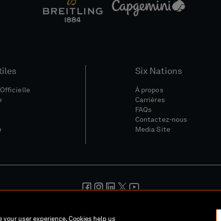
tiles
Six Nations
Officielle
À propos
e
Carrières
FAQs
Contactez-nous
e
Media Site
nérales
Politique De Confidentialité
Politique De Cookies
Polit
ce your user experience. Cookies help us