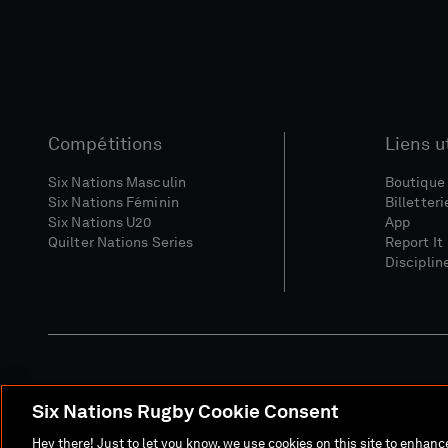
Compétitions
Liens u
Six Nations Masculin
Boutique 
Six Nations Féminin
Billetteri
Six Nations U20
App
Quilter Nations Series
Report It
Disciplin
Six Nations Rugby Cookie Consent
Site Média
Conditions Gé
Hey there! Just to let you know, we use cookies on this site to enhan