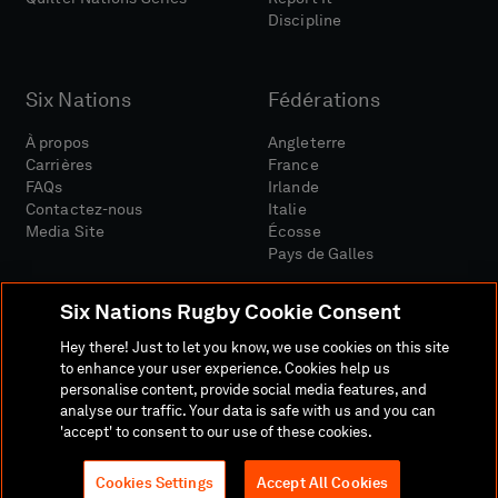
Discipline
Six Nations
Fédérations
À propos
Angleterre
Carrières
France
FAQs
Irlande
Contactez-nous
Italie
Media Site
Écosse
Pays de Galles
Six Nations Rugby Cookie Consent
Hey there! Just to let you know, we use cookies on this site
to enhance your user experience. Cookies help us
personalise content, provide social media features, and
Site Média
Conditions Générales
analyse our traffic. Your data is safe with us and you can
Politique De Confidentialité
Politique De Cookies
'accept' to consent to our use of these cookies.
Politique Sociale Et Numérique
Cookies Settings
Accept All Cookies
© 2026 SIX NATIONS RUGBY LTD