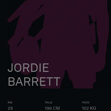
JORDIE
BARRETT
ÂGE
TAILLE
POIDS
29
196
CM
102
KG