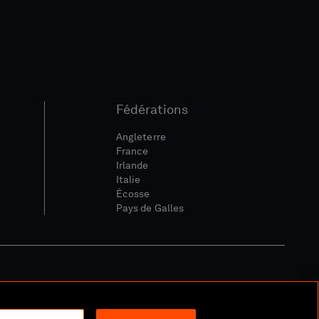
Fédérations
Angleterre
France
Irlande
Italie
Écosse
Pays de Galles
ique Sociale Et Numérique