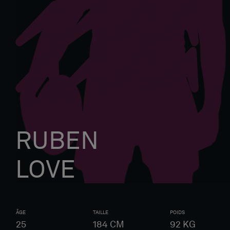
RUBEN
LOVE
ÂGE
TAILLE
POIDS
25
184
CM
92
KG