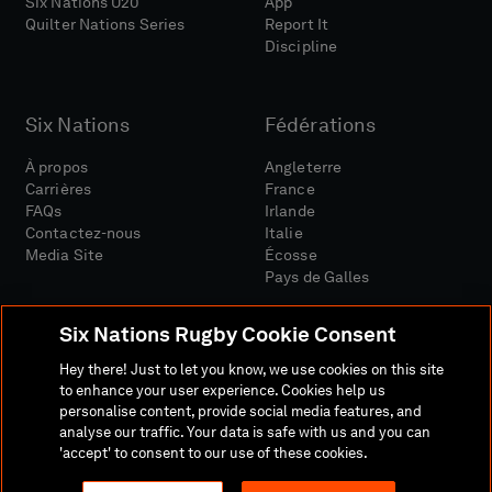
Six Nations U20
App
Quilter Nations Series
Report It
Discipline
Six Nations
Fédérations
À propos
Angleterre
Carrières
France
FAQs
Irlande
Contactez-nous
Italie
Media Site
Écosse
Pays de Galles
Six Nations Rugby Cookie Consent
Hey there! Just to let you know, we use cookies on this site
to enhance your user experience. Cookies help us
personalise content, provide social media features, and
Site Média
Conditions Générales
analyse our traffic. Your data is safe with us and you can
Politique De Confidentialité
Politique De Cookies
'accept' to consent to our use of these cookies.
Politique Sociale Et Numérique