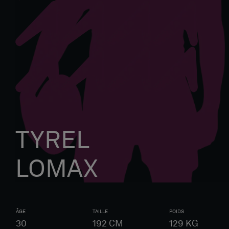
TYREL
LOMAX
ÂGE
TAILLE
POIDS
30
192
CM
129
KG