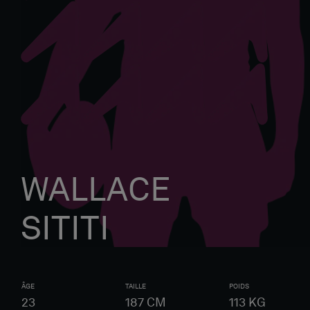
WALLACE
SITITI
ÂGE
TAILLE
POIDS
23
187
CM
113
KG