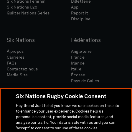
Six Nations Féminin
Billetterie
Six Nations U20
App
Quilter Nations Series
Report It
Discipline
Six Nations
Fédérations
À propos
Angleterre
Carrières
France
FAQs
Irlande
Contactez-nous
Italie
Media Site
Écosse
Pays de Galles
Six Nations Rugby Cookie Consent
Hey there! Just to let you know, we use cookies on this site
to enhance your user experience. Cookies help us
personalise content, provide social media features, and
Site Média
Conditions Générales
analyse our traffic. Your data is safe with us and you can
Politique De Confidentialité
Politique De Cookies
'accept' to consent to our use of these cookies.
Politique Sociale Et Numérique