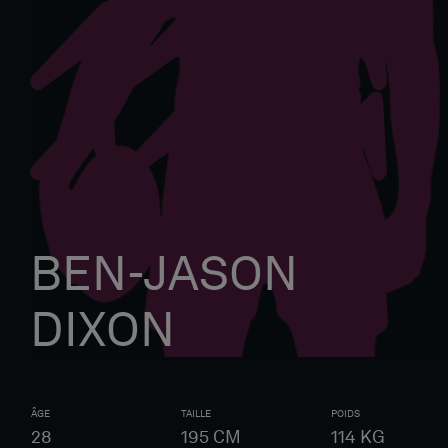
BEN-JASON
DIXON
ÂGE
TAILLE
POIDS
28
195
CM
114
KG