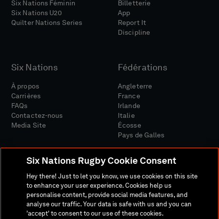
Six Nations Féminin
Billetterie
Six Nations U20
App
Quilter Nations Series
Report It
Discipline
Six Nations
Fédérations
À propos
Angleterre
Carrières
France
FAQs
Irlande
Contactez-nous
Italie
Media Site
Écosse
Pays de Galles
Six Nations Rugby Cookie Consent
Hey there! Just to let you know, we use cookies on this site
to enhance your user experience. Cookies help us
personalise content, provide social media features, and
Site Média
Conditions Générales
analyse our traffic. Your data is safe with us and you can
Politique De Confidentialité
Politique De Cookies
'accept' to consent to our use of these cookies.
Politique Sociale Et Numérique