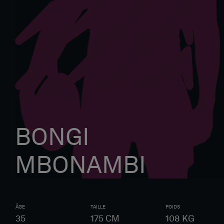
BONGI
MBONAMBI
ÂGE
TAILLE
POIDS
35
175
CM
108
KG