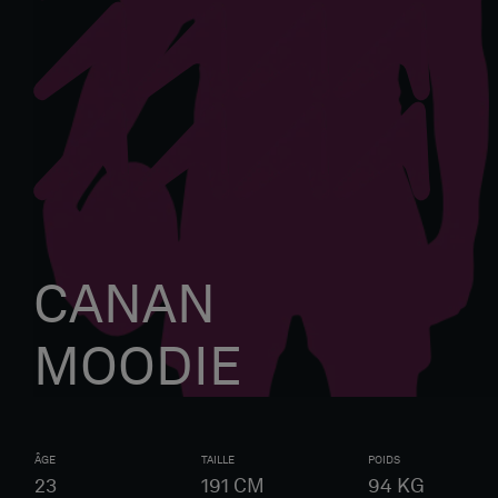
CANAN
MOODIE
ÂGE
TAILLE
POIDS
23
191
CM
94
KG