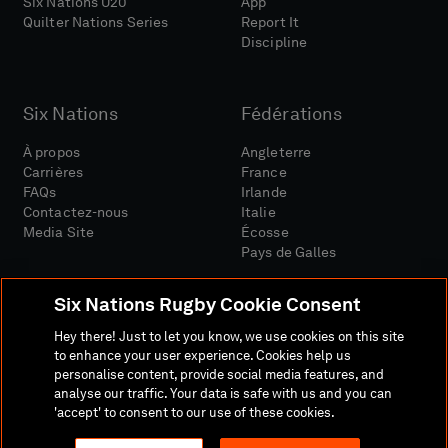
Six Nations U20
App
Quilter Nations Series
Report It
Discipline
Six Nations
Fédérations
À propos
Angleterre
Carrières
France
FAQs
Irlande
Contactez-nous
Italie
Media Site
Écosse
Pays de Galles
Six Nations Rugby Cookie Consent
Hey there! Just to let you know, we use cookies on this site
to enhance your user experience. Cookies help us
personalise content, provide social media features, and
Site Média
Conditions Générales
analyse our traffic. Your data is safe with us and you can
Politique De Confidentialité
Politique De Cookies
'accept' to consent to our use of these cookies.
Politique Sociale Et Numérique