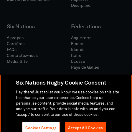
Discipline
Six Nations
Fédérations
À propos
Angleterre
Carrières
France
FAQs
Irlande
Contactez-nous
Italie
Media Site
Écosse
Pays de Galles
Six Nations Rugby Cookie Consent
Hey there! Just to let you know, we use cookies on this site
to enhance your user experience. Cookies help us
personalise content, provide social media features, and
Site Média
Conditions Générales
analyse our traffic. Your data is safe with us and you can
Politique De Confidentialité
Politique De Cookies
'accept' to consent to our use of these cookies.
Politique Sociale Et Numérique
Cookies Settings
Accept All Cookies
© 2026 SIX NATIONS RUGBY LTD