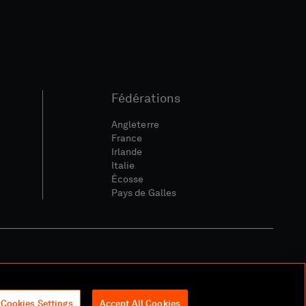
Fédérations
Angleterre
France
Irlande
Italie
Écosse
Pays de Galles
ique Sociale Et Numérique
Cookies Settings
Accept All Cookies