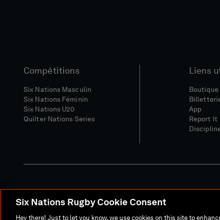
Compétitions
Liens u
Six Nations Masculin
Boutique 
Six Nations Féminin
Billetteri
Six Nations U20
App
Quilter Nations Series
Report It
Disciplin
Six Nations Rugby Cookie Consent
Site Média
Conditions Gé
Hey there! Just to let you know, we use cookies on this site to enhan