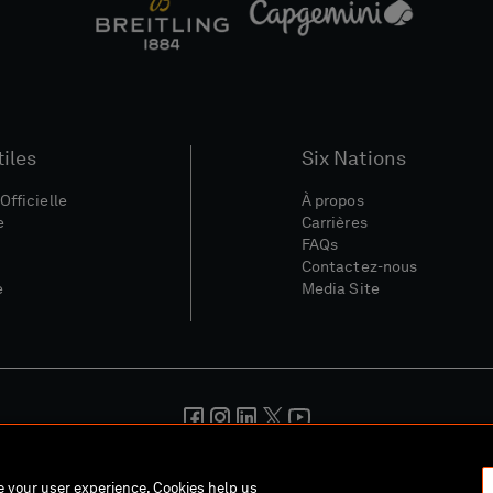
tiles
Six Nations
Officielle
À propos
e
Carrières
FAQs
Contactez-nous
e
Media Site
nérales
Politique De Confidentialité
Politique De Cookies
Polit
ce your user experience. Cookies help us