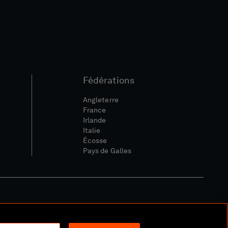
Fédérations
Angleterre
France
Irlande
Italie
Écosse
Pays de Galles
ique Sociale Et Numérique