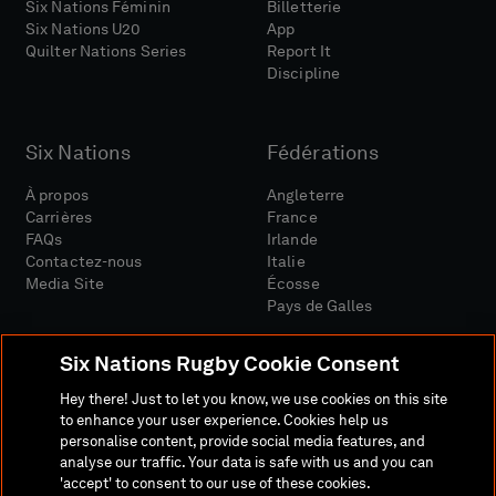
Six Nations Féminin
Billetterie
Six Nations U20
App
Quilter Nations Series
Report It
Discipline
Six Nations
Fédérations
À propos
Angleterre
Carrières
France
FAQs
Irlande
Contactez-nous
Italie
Media Site
Écosse
Pays de Galles
Six Nations Rugby Cookie Consent
Hey there! Just to let you know, we use cookies on this site
to enhance your user experience. Cookies help us
personalise content, provide social media features, and
Site Média
Conditions Générales
analyse our traffic. Your data is safe with us and you can
Politique De Confidentialité
Politique De Cookies
'accept' to consent to our use of these cookies.
Politique Sociale Et Numérique