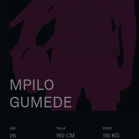
MPILO
GUMEDE
ÂGE
TAILLE
POIDS
26
192
CM
110
KG