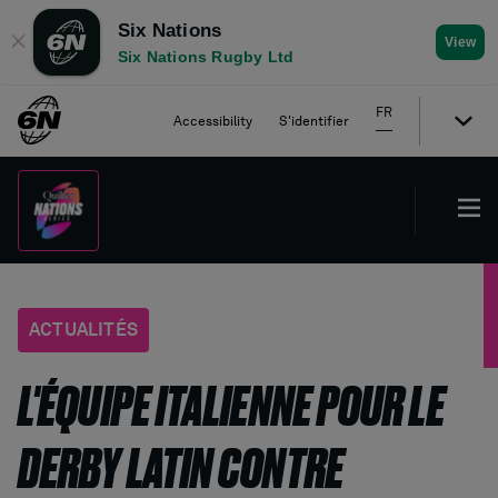
Six Nations
✕
View
Six Nations Rugby Ltd
FR
Accessibility
S'identifier
ACTUALITÉS
L'ÉQUIPE ITALIENNE POUR LE
DERBY LATIN CONTRE