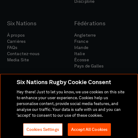
Discipline
Six Nations
Fédérations
À propos
Angleterre
Carrières
France
FAQs
Irlande
Contactez-nous
Italie
Media Site
Écosse
Pays de Galles
Six Nations Rugby Cookie Consent
Hey there! Just to let you know, we use cookies on this site
to enhance your user experience. Cookies help us
personalise content, provide social media features, and
Site Média
Conditions Générales
analyse our traffic. Your data is safe with us and you can
Politique De Confidentialité
Politique De Cookies
'accept' to consent to our use of these cookies.
Politique Sociale Et Numérique
Cookies Settings
Accept All Cookies
© 2026 SIX NATIONS RUGBY LTD