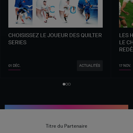
CHOISISSEZ LE JOUEUR DES QUILTER
LES 
SERIES
LE C
REDÉ
01 DÉC.
17 NOV.
ACTUALITÉS
Titre du Partenaire