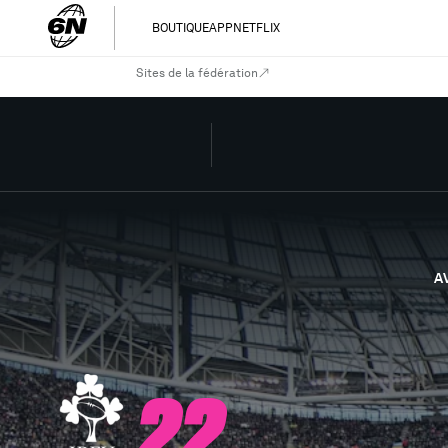
BOUTIQUE
APP
NETFLIX
Sites de la fédération
A
22