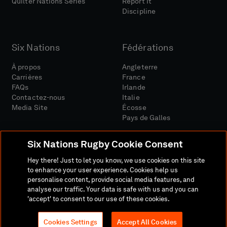
Quilter Nations Series
Report It
Discipline
Six Nations
Fédérations
À propos
Angleterre
Carrières
France
FAQs
Irlande
Contactez-nous
Italie
Media Site
Écosse
Pays de Galles
Six Nations Rugby Cookie Consent
Hey there! Just to let you know, we use cookies on this site
to enhance your user experience. Cookies help us
personalise content, provide social media features, and
Site Média
Conditions Générales
analyse our traffic. Your data is safe with us and you can
Politique De Confidentialité
Politique De Cookies
'accept' to consent to our use of these cookies.
Politique Sociale Et Numérique
Cookies Settings
Accept All Cookies