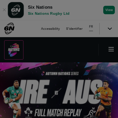
Six Nations
✕
View
Six Nations Rugby Ltd
FR
Accessibility
S'identifier