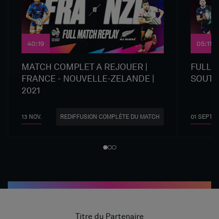
40:19
05:11
MATCH COMPLET A REJOUER |
FULL 
FRANCE - NOUVELLE-ZELANDE |
SOUTH 
2021
13 NOV.
01 SEPT.
REDIFFUSION COMPLÈTE DU MATCH
Titre du Partenaire