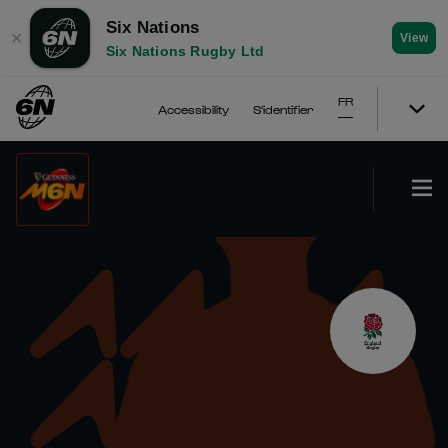
Six Nations
✕
View
Six Nations Rugby Ltd
FR
Accessibility
S'identifier