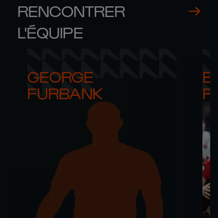
RENCONTRER
L'ÉQUIPE
GEORGE 

B
FURBANK
R