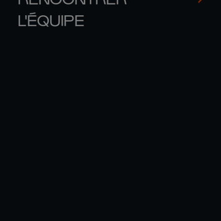
L'ÉQUIPE
GEORGE 

BE
FURBANK
RO