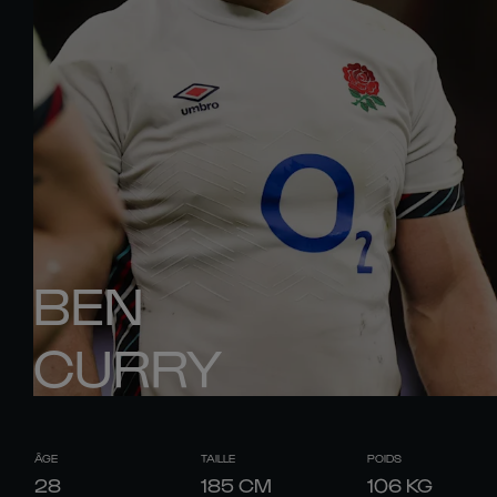
BEN
CURRY
ÂGE
TAILLE
POIDS
28
185
CM
106
KG