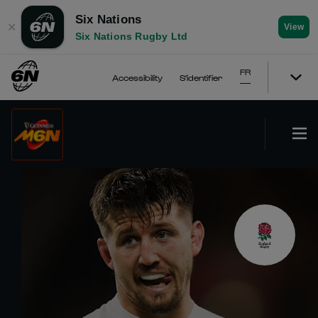
Six Nations
✕
View
Six Nations Rugby Ltd
FR
Accessibility
S'identifier