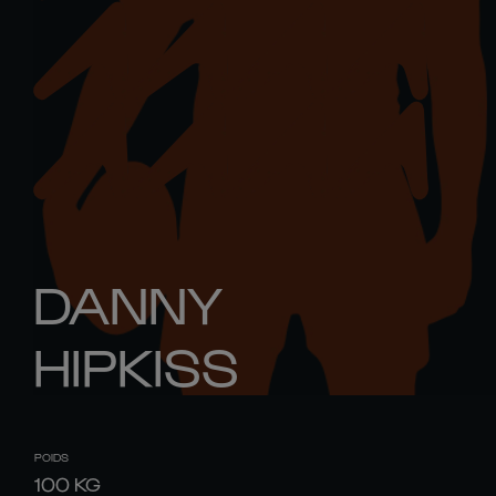
DANNY
HIPKISS
POIDS
100
KG