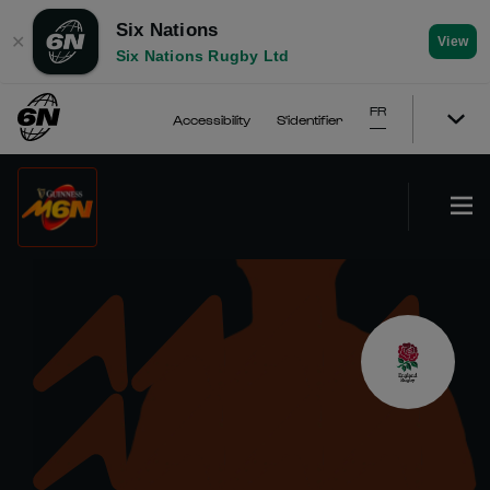
Six Nations
✕
View
Six Nations Rugby Ltd
FR
Accessibility
S'identifier