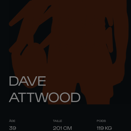
DAVE
ATTWOOD
ÂGE
TAILLE
POIDS
39
201
CM
119
KG