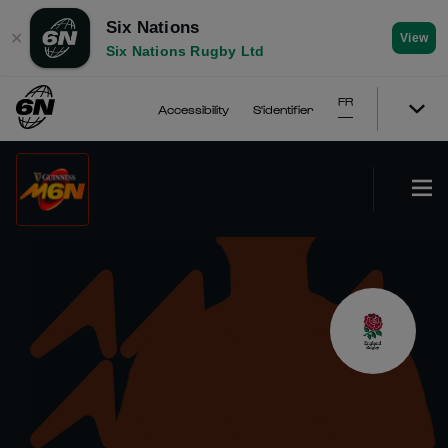
Six Nations
✕
View
Six Nations Rugby Ltd
FR
Accessibility
S'identifier