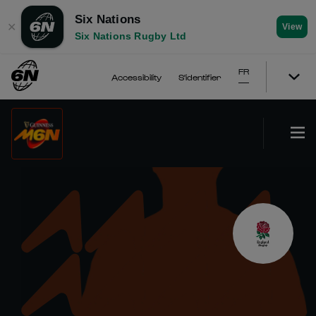
Six Nations
✕
View
Six Nations Rugby Ltd
FR
Accessibility
S'identifier