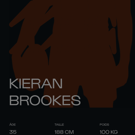
KIERAN
BROOKES
ÂGE
TAILLE
POIDS
35
188
CM
100
KG