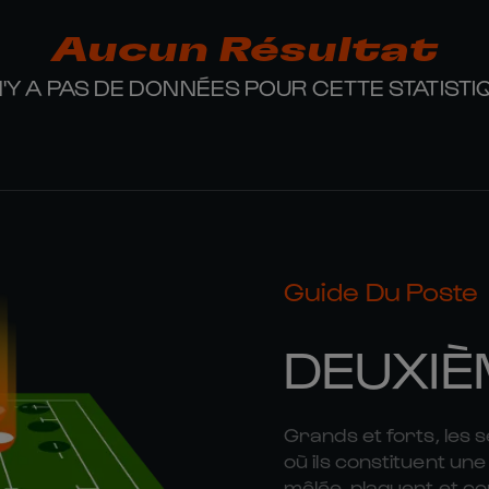
Aucun Résultat
 N'Y A PAS DE DONNÉES POUR CETTE STATISTI
Guide Du Poste
DEUXIÈ
Grands et forts, les 
où ils constituent une 
mêlée, plaquent et co