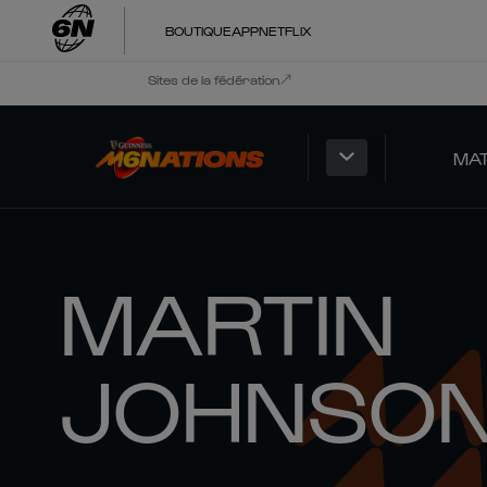
BOUTIQUE
APP
NETFLIX
Sites de la fédération
MA
MARTIN
JOHNSO