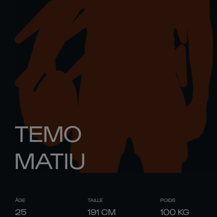
TEMO
MATIU
ÂGE
TAILLE
POIDS
25
191
CM
100
KG