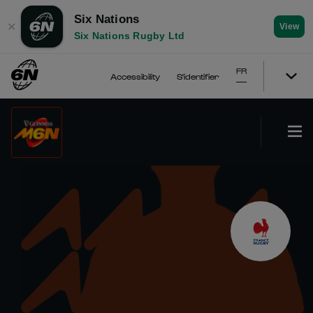
Six Nations
✕
View
Six Nations Rugby Ltd
FR
Accessibility
S'identifier