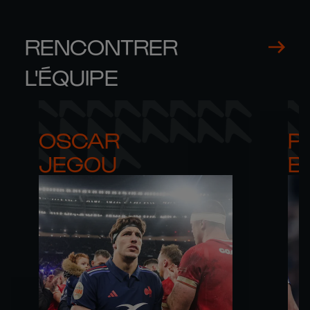
RENCONTRER
L'ÉQUIPE
OSCAR 

PA
JEGOU
B